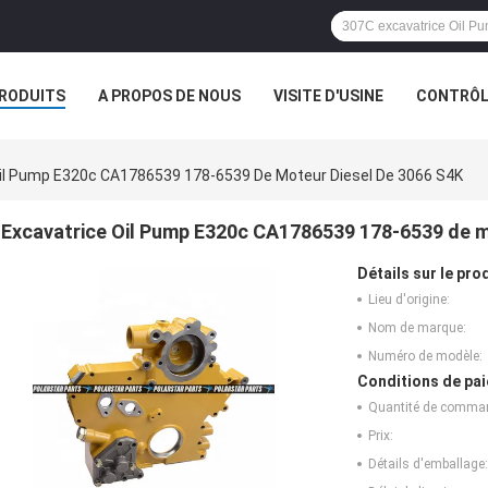
RODUITS
A PROPOS DE NOUS
VISITE D'USINE
CONTRÔLE
S
Oil Pump E320c CA1786539 178-6539 De Moteur Diesel De 3066 S4K
Excavatrice Oil Pump E320c CA1786539 178-6539 de m
Détails sur le prod
Lieu d'origine:
Nom de marque:
Numéro de modèle:
Conditions de pai
Quantité de comma
Prix:
Détails d'emballage: