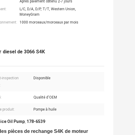
Après paiement obtenu 2-7 jours
ent:
L/C, D/A, D/P, T/T, Western Union,
MoneyGram
ionnement:
1000 morceaux/morceaux par mois
 diesel de 3066 S4K
t-inspection
Disponible
:
:
Qualité d'OEM
 produit:
Pompe à huile
ice Oil Pump
178-6539
,
 des pièces de rechange S4K de moteur