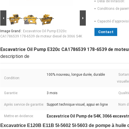
Délai de livraison:
Conditions de paiem
Capacité d'approvis
Image Grand :
Excavatrice Oil Pump E320c
Contact
CA1786539 178-6539 de moteur diesel de 3066 S4K
Excavatrice Oil Pump E320c CA1786539 178-6539 de moteur
description de
100% nouveau, longue durée, durable
Sortan
Condition:
visuelle
Garantie:
3 mois
Qualité
Après service de garantie:
Support technique visuel, appui en ligne
Nom de
Excavatrice Oil Pump de S4K
3066 excavatr
Mettre en évidence:
,
Excavatrice E120B E11B 5I-5602 5I-5603 de pompe à huile