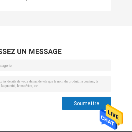
lourd 2881757
NT855 NTA855
5532492 4309449
3609833 de CCEC
6
ISX15 QSX15
6
SSEZ UN MESSAGE