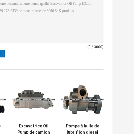
(
0
/ 3000)
e
Excavatrice Oil
Pompe à huile de
Pump de camion
lubrifiion diesel