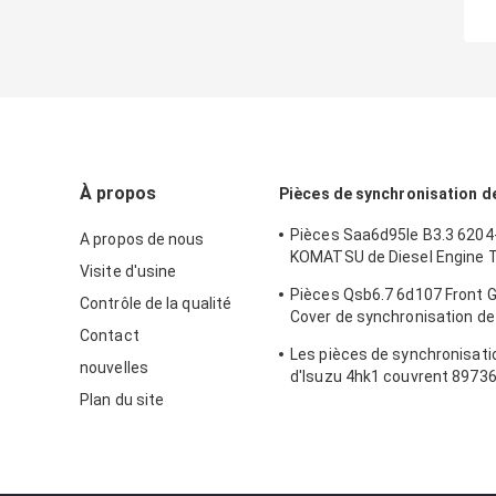
À propos
Pièces de synchronisation d
Pièces Saa6d95le B3.3 6204
A propos de nous
KOMATSU de Diesel Engine 
Visite d'usine
d'excavatrice
Pièces Qsb6.7 6d107 Front 
Contrôle de la qualité
Cover de synchronisation d
Contact
KOMATSU 6754-21-6211
Les pièces de synchronisat
nouvelles
d'Isuzu 4hk1 couvrent 8973
97362767-1 Hitachi
Plan du site