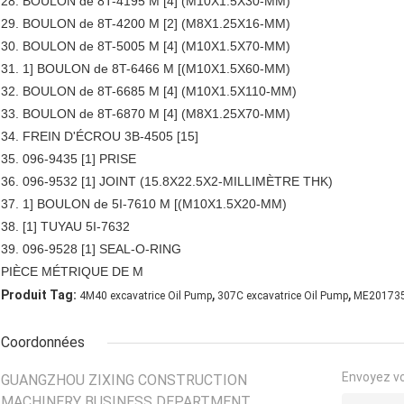
28. BOULON de 8T-4195 M [4] (M10X1.5X30-MM)
29. BOULON de 8T-4200 M [2] (M8X1.25X16-MM)
30. BOULON de 8T-5005 M [4] (M10X1.5X70-MM)
31. 1] BOULON de 8T-6466 M [(M10X1.5X60-MM)
32. BOULON de 8T-6685 M [4] (M10X1.5X110-MM)
33. BOULON de 8T-6870 M [4] (M8X1.25X70-MM)
34. FREIN D'ÉCROU 3B-4505 [15]
35. 096-9435 [1] PRISE
36. 096-9532 [1] JOINT (15.8X22.5X2-MILLIMÈTRE THK)
37. 1] BOULON de 5I-7610 M [(M10X1.5X20-MM)
38. [1] TUYAU 5I-7632
39. 096-9528 [1] SEAL-O-RING
PIÈCE MÉTRIQUE DE M
,
,
Produit Tag:
4M40 excavatrice Oil Pump
307C excavatrice Oil Pump
ME20173
Coordonnées
Envoyez v
GUANGZHOU ZIXING CONSTRUCTION
MACHINERY BUSINESS DEPARTMENT