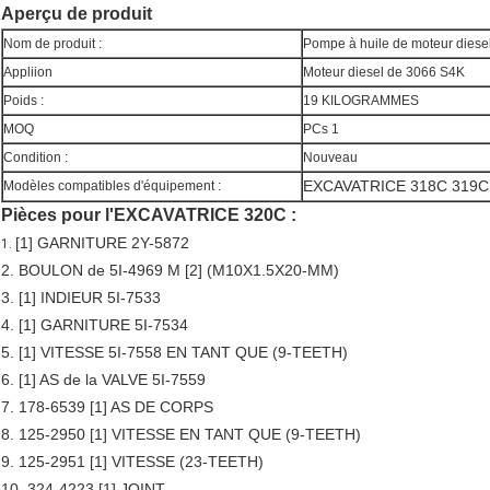
Aperçu de produit
Nom de produit :
Pompe à huile de moteur diese
Appliion
Moteur diesel de 3066 S4K
Poids :
19 KILOGRAMMES
MOQ
PCs 1
Condition :
Nouveau
EXCAVATRICE 318C 319C
Modèles compatibles d'équipement :
Pièces pour l'EXCAVATRICE 320C :
[1] GARNITURE 2Y-5872
1.
2. BOULON de 5I-4969 M [2] (M10X1.5X20-MM)
3. [1] INDIEUR 5I-7533
4. [1] GARNITURE 5I-7534
5. [1] VITESSE 5I-7558 EN TANT QUE (9-TEETH)
6. [1] AS de la VALVE 5I-7559
7. 178-6539 [1] AS DE CORPS
8. 125-2950 [1] VITESSE EN TANT QUE (9-TEETH)
9. 125-2951 [1] VITESSE (23-TEETH)
10. 324-4223 [1] JOINT