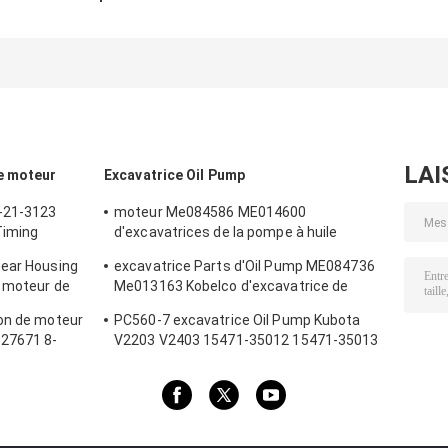
ME084736
Pump Kubota
remplissent de
Me013163
V2203 V2403
combustible la
Kobelco
15471-35012
pompe 393631
d'excavatrice de
15471-35013
de transfert
6D31 6D31T
4988747 34156
Hyundai
LAI
e moteur
Excavatrice Oil Pump
-21-3123
moteur Me084586 ME014600
Timing
d'excavatrices de la pompe à huile
Sk120-6 de 6d31t 6d34t Mitsubishi
Gear Housing
excavatrice Parts d'Oil Pump ME084736
e moteur de
Me013163 Kobelco d'excavatrice de
6D31 6D31T
ion de moteur
PC560-7 excavatrice Oil Pump Kubota
627671 8-
V2203 V2403 15471-35012 15471-35013