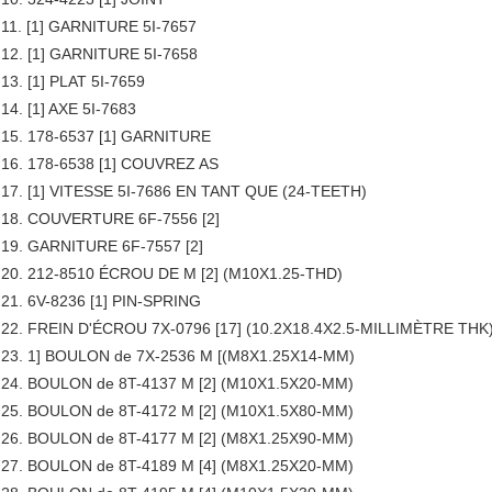
11. [1] GARNITURE 5I-7657
12. [1] GARNITURE 5I-7658
13. [1] PLAT 5I-7659
14. [1] AXE 5I-7683
15. 178-6537 [1] GARNITURE
16. 178-6538 [1] COUVREZ AS
17. [1] VITESSE 5I-7686 EN TANT QUE (24-TEETH)
18. COUVERTURE 6F-7556 [2]
19. GARNITURE 6F-7557 [2]
20. 212-8510 ÉCROU DE M [2] (M10X1.25-THD)
21. 6V-8236 [1] PIN-SPRING
22. FREIN D'ÉCROU 7X-0796 [17] (10.2X18.4X2.5-MILLIMÈTRE THK
23. 1] BOULON de 7X-2536 M [(M8X1.25X14-MM)
24. BOULON de 8T-4137 M [2] (M10X1.5X20-MM)
25. BOULON de 8T-4172 M [2] (M10X1.5X80-MM)
26. BOULON de 8T-4177 M [2] (M8X1.25X90-MM)
27. BOULON de 8T-4189 M [4] (M8X1.25X20-MM)