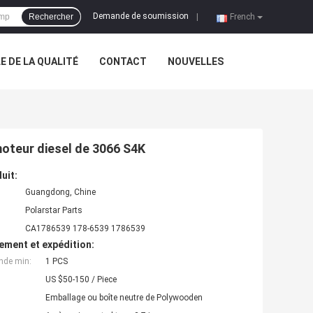
Demande de soumission
Rechercher
|
French
 DE LA QUALITÉ
CONTACT
NOUVELLES
oteur diesel de 3066 S4K
uit:
Guangdong, Chine
Polarstar Parts
CA1786539 178-6539 1786539
ement et expédition:
nde min:
1 PCS
US $50-150 / Piece
Emballage ou boîte neutre de Polywooden