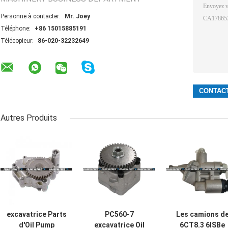
Personne à contacter:
Mr. Joey
Téléphone:
+86 15015885191
Télécopieur:
86-020-32232649
Autres Produits
excavatrice Parts
PC560-7
Les camions d
d'Oil Pump
excavatrice Oil
6CT8.3 6ISBe