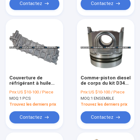
Contactez
Contactez
Couverture de
Comme-piston diesel
réfrigérant à huile
de corps du kit D3412
d'Aftermarket Parts
D3408 9y7212 de
Prix:
US $10-100 / Piece
Prix:
US $10-100 / Piece
SK300 6D22 6D24
piston de
MOQ:
1 PCS
MOQ:
1 ENSEMBLE
d'excavatrice de
revêtement de 3406
Mitsubishi Fuso
Trouvez les derniers prix
Trouvez les derniers prix
Contactez
Contactez