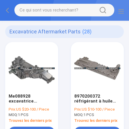
Excavatrice Aftermarket Parts
(28)
Me088928
8970200372
excavatrice
réfrigérant à huile
Aftermarket Parts Sk
d'Isuzu Engine Spare
Prix:
US $20-100 / Piece
Prix:
US $10-100 / Piece
200-6 pièces de
Parts 4BG1 Assy
MOQ:
1 PCS
MOQ:
1 PCS
réfrigérant à huile de
Hitachi ZX120
Hd820 6D31 6D34
Trouvez les derniers prix
Trouvez les derniers prix