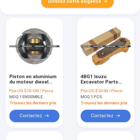
Donnez votre exigence
Piston en aluminium
4BG1 Isuzu
du moteur diesel
Excavator Parts
133-4983
8970320250 897032-
Prix:
US $10-100 / Piece
Prix:
US $10-90 / Piece
d'Aftermarket Parts
0250 ZAX120
MOQ:
1 ENSEMBLE
MOQ:
1 PCS
115-4083 de 3126
excavatrices
Trouvez les derniers prix
Trouvez les derniers prix
Contactez
Contactez