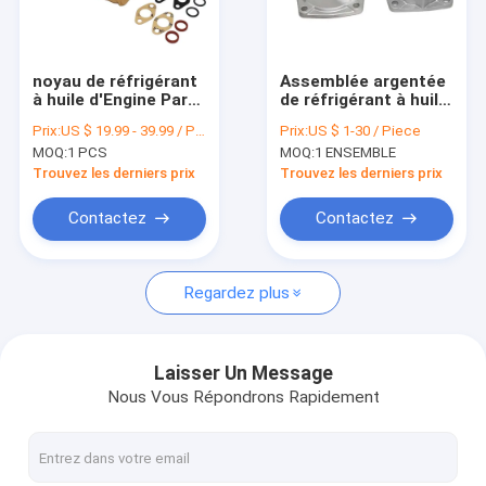
Visite d'usine
Contrôle de la qualité
noyau de réfrigérant
Assemblée argentée
à huile d'Engine Parts
de réfrigérant à huile
Contact
Me 013360 Kobelco
d'Aftermarket Parts
Prix:
US $ 19.99 - 39.99 / Piece
Prix:
US $ 1-30 / Piece
d'excavatrice de
ME084535 ME084534
MOQ:
1 PCS
MOQ:
1 ENSEMBLE
6d31 6d34 Mitsubishi
SK200 6D31
nouvelles
d'excavatrice
Trouvez les derniers prix
Trouvez les derniers prix
Tous les cas
Contactez
Contactez
Regardez plus
Excavatrice Aftermarket Parts
Excavatrice Thermostat
Laisser Un Message
Nous Vous Répondrons Rapidement
Excavatrice Oil Pump
Excavatrice Water Pump