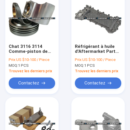
Chat 3116 3114
Réfrigérant à huile
Comme-piston de
d'Aftermarket Parts
couronne
Hitachi de
Prix:
US $10-100 / Piece
Prix:
US $10-100 / Piece
d'Aftermarket Parts
8973852011
MOQ:
1 PCS
MOQ:
1 PCS
107-7545 238-2716
excavatrices Assy
M325b d'excavatrice
Isuzu Npr Nqr
Trouvez les derniers prix
Trouvez les derniers prix
Contactez
Contactez
Aperçu
Produits
A propos de nous