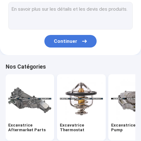
Noyaux de réfrigérant à huile
Couvertures de réfrigérant à huile
Couverture de chambre de valve
Continuer
Pièces de synchronisation de moteur
Kit de garniture de révision
Nos Catégories
Kit de reconstruction de révision
Refroidisseur de valve de RGE
Collecteur d'admission d'échappement
Assemblée d'injecteur de carburant
Excavatrice
Excavatrice
Excavatrice Oi
Pièces de vilebrequin de moteur
Aftermarket Parts
Thermostat
Pump