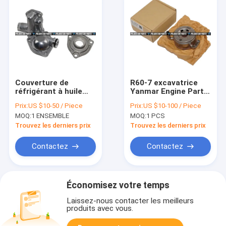
Couverture de
R60-7 excavatrice
réfrigérant à huile
Yanmar Engine Parts
d'Aftermarket Parts
4tnv94 4tnv98
Prix:
US $10-50 / Piece
Prix:
US $10-100 / Piece
4D31 Me014777 de
129908-33010
MOQ:
1 ENSEMBLE
MOQ:
1 PCS
l'excavatrice
12990833010
Me014757
Trouvez les derniers prix
Trouvez les derniers prix
Contactez
Contactez
Économisez votre temps
Laissez-nous contacter les meilleurs
produits avec vous.