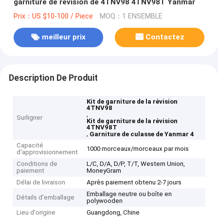
garniture de révision de 4TNV98 4TNV98T Yanmar
Prix：US $10-100 / Piece
MOQ：1 ENSEMBLE
meilleur prix
Contactez
Description De Produit
Kit de garniture de la révision
4TNV98
,
Surligner
Kit de garniture de la révision
4TNV98T
,
Garniture de culasse de Yanmar 4
Capacité
1000 morceaux/morceaux par mois
d'approvisionnement
Conditions de
L/C, D/A, D/P, T/T, Western Union,
paiement
MoneyGram
Délai de livraison
Après paiement obtenu 2-7 jours
Emballage neutre ou boîte en
Détails d'emballage
polywooden
Lieu d'origine
Guangdong, Chine